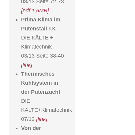
03/13 Seite 72-73
[pdf 1,6MB]
Prima Klima im
Putenstall
KK
DIE KÄLTE +
Klimatechnik
03/13 Seite 38-40
[link]
Thermisches
Kühlsystem in
der Putenzucht
DIE
KÄLTE+Klimatechnik
07/12
[link]
Von der