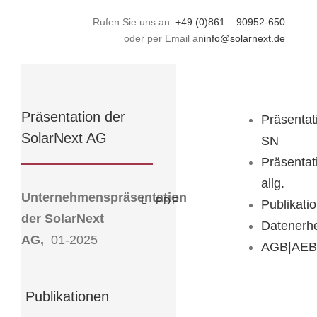
Zum
Rufen Sie uns an:
+49 (0)861 – 90952-650
Inhalt
oder per Email an
info@solarnext.de
springen
Präsentation der
Präsentat
SolarNext AG
SN
Präsentat
allg.
Unternehmenspräsentation
PDF
Publikati
der SolarNext
Datenerh
AG,
01-2025
AGB|AEB
Publikationen