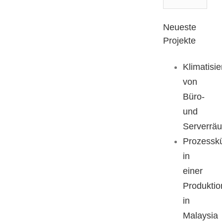
Neueste
Projekte
Klimatisi
von
Büro-
und
Serverrä
Prozessk
in
einer
Produktio
in
Malaysia