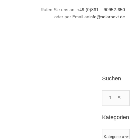
Zum
Rufen Sie uns an:
+49 (0)861 – 90952-650
Inhalt
oder per Email an
info@solarnext.de
springen
Suchen
Suche
nach:
Kategorien
Kategorien