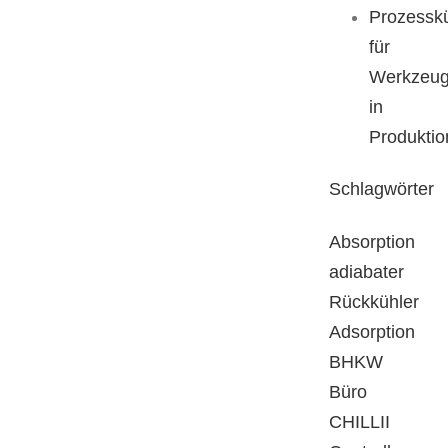
Prozessk
für
Werkzeu
in
Produktio
Schlagwörter
Absorption
adiabater
Rückkühler
Adsorption
BHKW
Büro
CHILLII