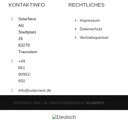
KONTAKTINFO
RECHTLICHES
SolarNext
Impressum
AG
Datenschutz
Stadtplatz
Vertriebspartner
26
83278
Traunstein
+49
861
90952-
650
info@solarnext.de
COPYRIGHT 2024 | ALL RIGHTS RESERVED BY
SOLARNEXT
Toggle
Sliding