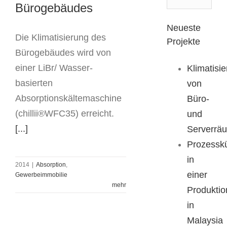
Bürogebäudes
Neueste
Die Klimatisierung des
Projekte
Bürogebäudes wird von
einer LiBr/ Wasser-
Klimatisi
basierten
von
Absorptionskältemaschine
Büro-
(chillii®WFC35) erreicht.
und
[...]
Serverrä
Prozessk
in
2014
|
Absorption
,
Prozesskühlung
einer
Gewerbeimmobilie
mehr
und Klimatisierung
Produktio
einer
in
Produktionshalle
Malaysia