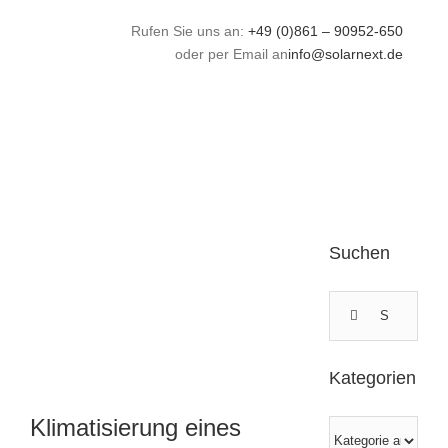
Zum
Klimatisierung
Rufen Sie uns an:
+49 (0)861 – 90952-650
Inhalt
eines
oder per Email an
info@solarnext.de
springen
Bürogebäudes
Suchen
Suche
nach:
Kategorien
Klimatisierung eines
Kategorien