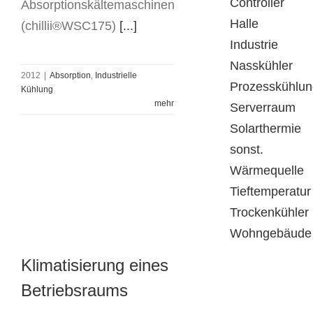
Controller
Absorptionskältemaschinen
Halle
(chillii®WSC175)
[...]
Industrie
Nasskühler
2012
|
Absorption
,
Industrielle
Prozesskühlun
Kühlung
Klimatisierung
mehr
Serverraum
eines
Solarthermie
Betriebsraums
sonst.
Wärmequelle
Tieftemperatur
Trockenkühler
Wohngebäude
Klimatisierung eines
Betriebsraums