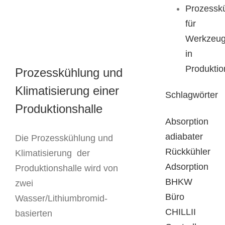
Prozessk
für
Werkzeu
in
Produktio
Prozesskühlung und
Klimatisierung einer
Schlagwörter
Produktionshalle
Absorption
adiabater
Die Prozesskühlung und
Rückkühler
Klimatisierung der
Adsorption
Produktionshalle wird von
BHKW
zwei
Büro
Wasser/Lithiumbromid-
CHILLII
basierten