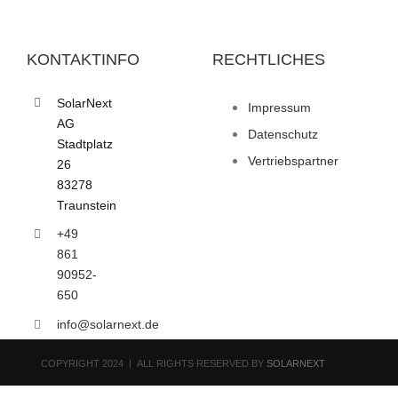
KONTAKTINFO
RECHTLICHES
SolarNext
Impressum
AG
Datenschutz
Stadtplatz
Vertriebspartner
26
83278
Traunstein
+49
861
90952-
650
info@solarnext.de
COPYRIGHT 2024 | ALL RIGHTS RESERVED BY
SOLARNEXT
Toggle